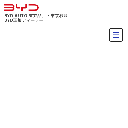
BYD AUTO 東京品川・東京杉並
BYD正規ディーラー
ブログ
キャンペーン・特典
車両・装備紹介
イベント・フェア情報
お知らせ
すべて見る