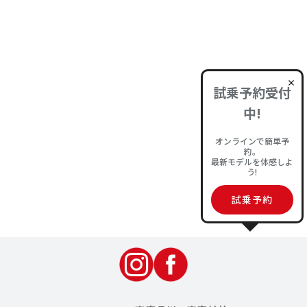
試乗予約
前のページへ
次のページへ
試乗予約受付
他のブログもぜひご覧ください
中!
オンラインで簡単予
約。
最新モデルを体感しよ
キャンペーン・特典
車両・装備紹介
う!
試乗予約
イベント・フェア情報
お知らせ
すべて見る