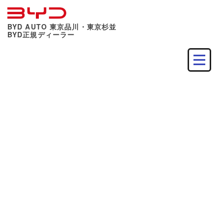
BYD AUTO 東京品川・東京杉並
BYD正規ディーラー
ブログ
キャンペーン・特典
車両・装備紹介
イベント・フェア情報
お知らせ
すべて見る