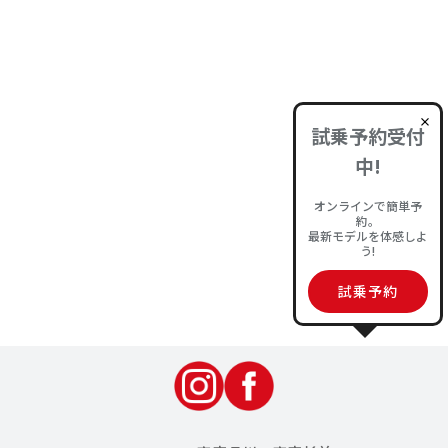
試乗予約
前のページへ
次のページへ
試乗予約受付
他のブログもぜひご覧ください
中!
オンラインで簡単予
約。
最新モデルを体感しよ
キャンペーン・特典
車両・装備紹介
う!
試乗予約
イベント・フェア情報
お知らせ
すべて見る